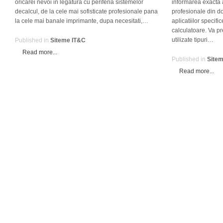
oricarei nevoi in legatura cu periferia sistemelor
informarea exacta 
decalcul, de la cele mai sofisticate profesionale pana
profesionale din do
la cele mai banale imprimante, dupa necesitati,…
aplicatiilor specific
calculatoare. Va p
utilizate tipuri…
Published in
Siteme IT&C
Read more...
Published in
Site
Read more...