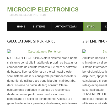
MICROCIP ELECTRONICS
SITEME DE SECURITATE - IT&C
HOME
SISTEME
AUTOMATIZARI
IT&C
C
CALCULATOARE SI PERIFERICE
SISTEME INFO
MICROCIP ELECTRONICS ofera sisteme brand-name
Abilitatea noastra 
si sisteme construite in atelierele proprii, pe baza unor
si intretinerea si s
componente de calitate verificata. Se ofera si software
sisteme informatic
de baza cu licenta. Orientarea ofertei noastre este
beneficiarului, se
spre sisteme alese si configurate pentrunecesitatile si
dispunem, sprijinit
domeniul de utilizare ale beneficiarului, mai degraba
calculatoare si ser
decat sisteme de calcul de larg consum.Oferim
retea;- echipamente
echipamente periferice in calitate de reseller sau
securitatii datelor
dealer autorizat pentru mari producatori sau
SERVERE DE TIP O
comercianti de astfel de echipamente. Accesul la o
de calcul include c
gama foarte variata permite, virtualmente, satisfacerea
utilizarea unui si